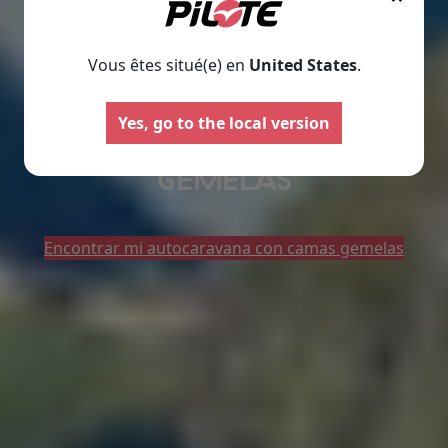
NUESTRAS
AUTOCARAVANAS
Vous êtes situé(e) en
United States
.
Yes, go to the local version
CON CAMAS INDIVIDUALES
Autocaravanas
Furgonet
GEMELAS
Seleccione
Seleccione
Encontrar mi autocaravana con camas gemelas