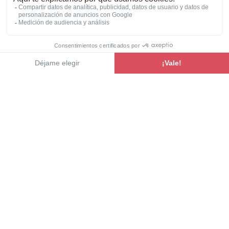
ideales para las carreteras sinuosas y los pequeños
pueblos.
Ver la gama
Cuatro vehículos con distribuciones únicas,
volúmenes bien pensados y espacios modulables,
para alojar cómodamente hasta 5 personas. Todo
ello mientras se mantiene un vehículo agradable de
conducir y fácil de manejar.
Descubrir la gama Atlas