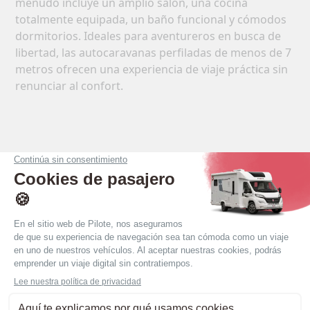
menudo incluye un amplio salón, una cocina
totalmente equipada, un baño funcional y cómodos
dormitorios. Ideales para aventureros en busca de
libertad, las autocaravanas perfiladas de menos de 7
metros ofrecen una experiencia de viaje práctica sin
renunciar al confort.
Autocaravanas perfiladas
estrechas de menos de 7
metros
Sumérgete en la gama Atlas: vehículos estrechos (2,2
m de ancho) y compactos de menos de 7 m de largo,