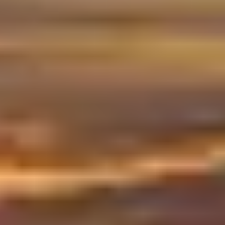
Autocaravanas
Furgonet
Seleccione
Seleccione