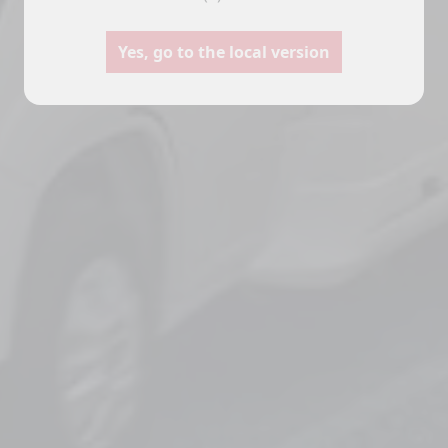
Yes, go to the local version
anas
Furgonetas
Ca
Seleccione