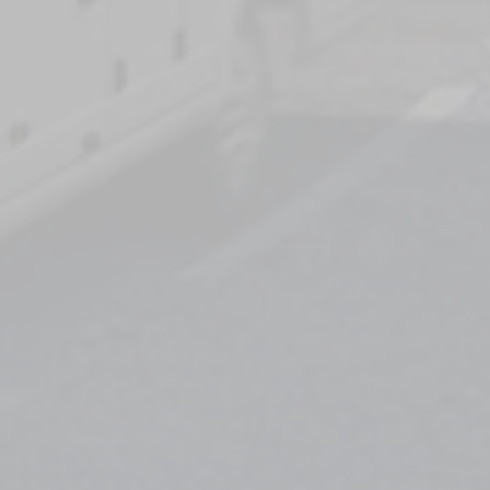
mpervans
Seleccione