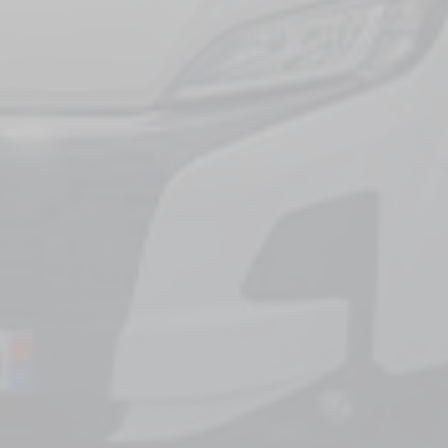
Autocarav
Seleccione