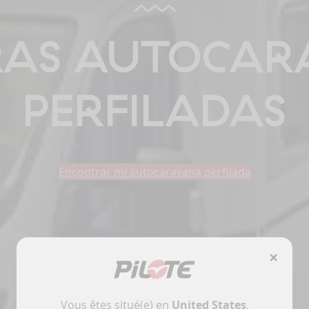
RAS AUTOCAR
PERFILADAS
Encontrar mi autocaravana perfilada
×
Vous êtes situé(e) en
United States
.