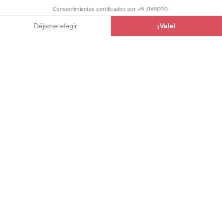
Ver la gama
Nuevo
Furgonetas trasnformadas
Évidence
Para ofrecerle furgonetas transformadas totalmente
equipadas, cómodas y perfectamente optimizadas,
Pilote se ha inspirado en las opciones más
populares. Solo tienes que elegir el vehículo que se
adapte a tus necesidades y deseos.
Descubrir