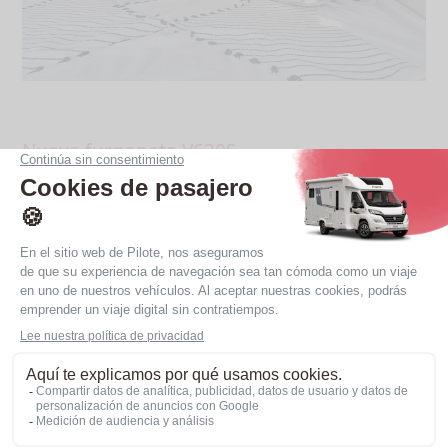
Nueva furgoneta V630S
V630S, la furgoneta que
revoluciona el viaje
En 2026 llega a la gama una campervan con una
distribución única: la V630S. Un vehículo familiar por
excelencia, que incorpora en la parte trasera literas
modulares que se adaptan a todos los deseos y a
todos los estilos de viaje.
Descubrir