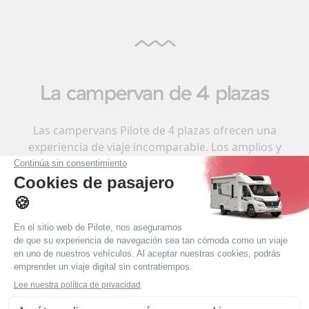
La campervan de 4 plazas
Las campervans Pilote de 4 plazas ofrecen una
experiencia de viaje incomparable. Los amplios y
cómodos asientos traseros pueden acomodar
adultos con facilidad. Disfrute de aventuras
inolvidables con sus seres queridos, mientras
aprecia el lujo y la practicidad de estas campervans
excepcionales. Explore el mundo con estilo y
tranquilidad a bordo de nuestras campervans Pilote
de 4 plazas.