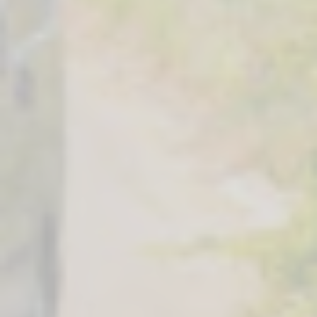
Autocaravanas
Furgonet
Seleccione
Seleccione