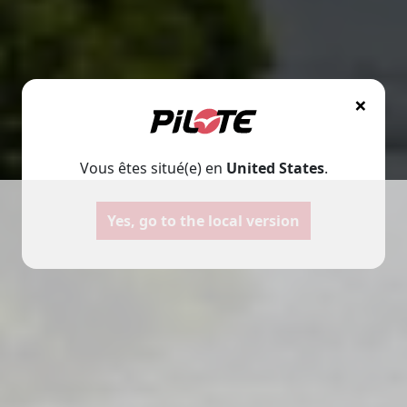
×
Vous êtes situé(e) en
United States
.
Yes, go to the local version
Autocaravanas
Furgonet
Seleccione
Seleccione