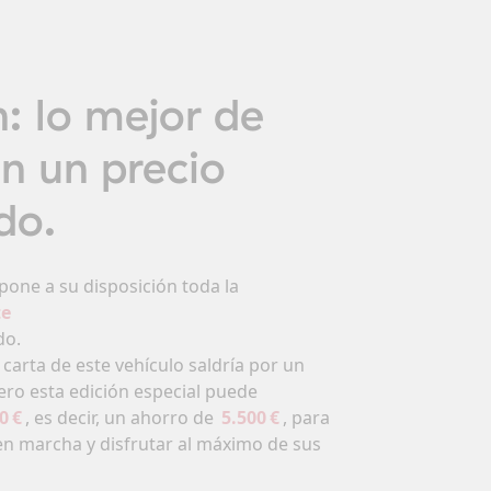
mpervans
n: lo mejor de
Seleccione
on un precio
do.
pone a su disposición toda la
te
do.
 carta de este vehículo saldría por un
pero esta edición especial puede
0 €
, es decir, un ahorro de
5.500 €
, para
n marcha y disfrutar al máximo de sus