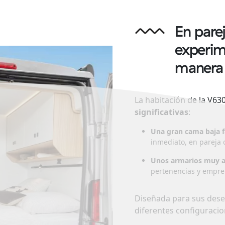
En parej
experim
manera
La habitación de la V63
significativas
:
Una gran cama baja f
inmediato, en pareja o
Unos armarios muy 
pertenencias y empren
Diseñada para sus deseo
diferentes configuracio