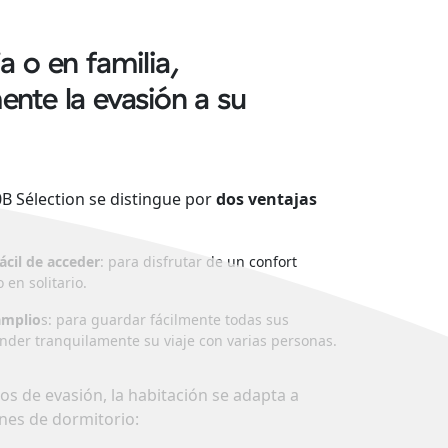
a o en familia,
ente la evasión a su
0B Sélection se distingue por
dos ventajas
ácil de acceder
: para disfrutar de un confort
 en solitario.
amplio
s: para guardar fácilmente todas sus
der tranquilamente su viaje con varias personas.
s de evasión, la habitación se adapta a
nes de dormitorio: