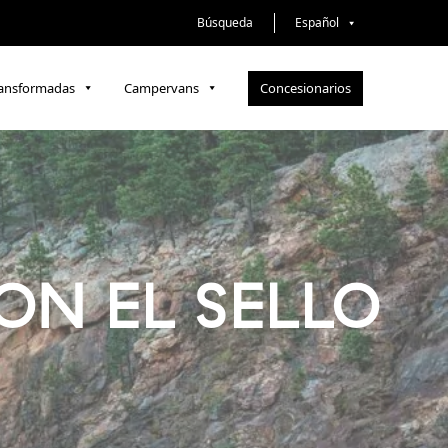
Búsqueda
Español
Concesionarios
ransformadas
Campervans
ON EL SELLO