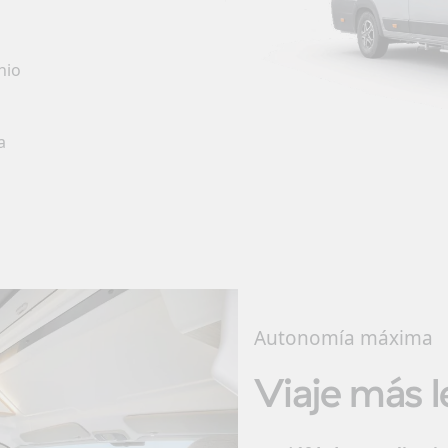
nio
a
Autonomía máxima
Viaje más le