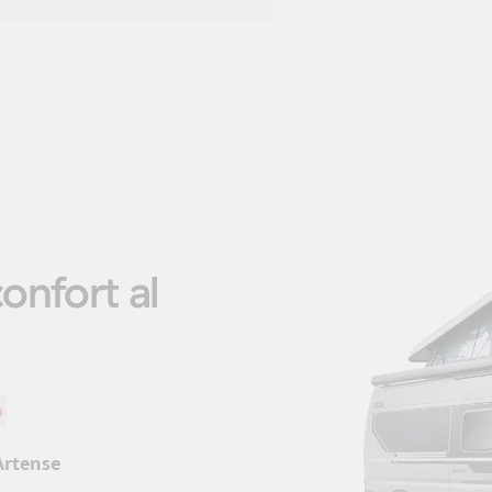
confort al
o
Artense