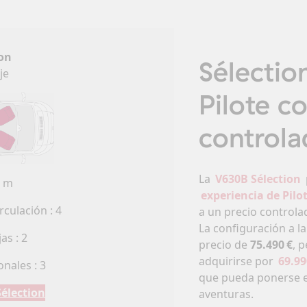
anas
Furgonetas
Ca
on
Sélectio
je
Seleccione
Pilote c
controla
La
V630B Sélection
6 m
experiencia de Pilo
rculación : 4
a un precio controla
La configuración a la
as : 2
precio de
75.490 €
, 
adquirirse por
69.99
nales : 3
que pueda ponerse e
Sélection
aventuras.