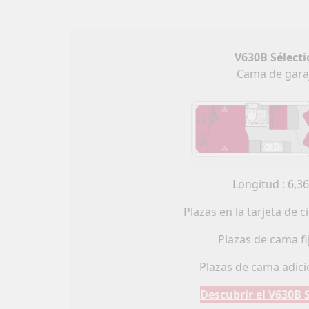
Autocarav
V630B Sélecti
Cama de gara
Seleccione
Longitud : 6,3
Plazas en la tarjeta de ci
Plazas de cama fij
Plazas de cama adicio
Descubrir el V630B 