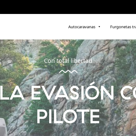
Autocaravanas
Furgonetas t
Con total libertad
 LA EVASIÓN C
PILOTE