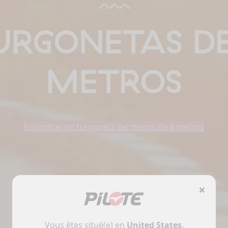
URGONETAS DE
METROS
Encontrar mi furgoneta de menos de 6 metros
×
Vous êtes situé(e) en
United States
.