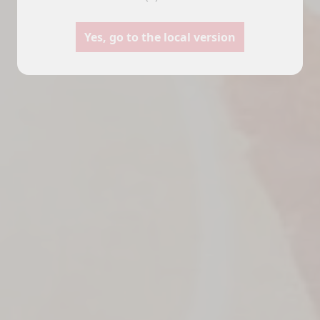
Yes, go to the local version
anas
Furgonetas
Ca
Seleccione