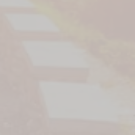
mpervans
Seleccione