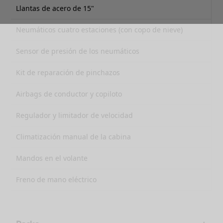
Llantas de acero de 15"
Neumáticos cuatro estaciones (con copo de nieve)
Sensor de presión de los neumáticos
Kit de reparación de pinchazos
Airbags de conductor y copiloto
Regulador y limitador de velocidad
Climatización manual de la cabina
Mandos en el volante
Freno de mano eléctrico