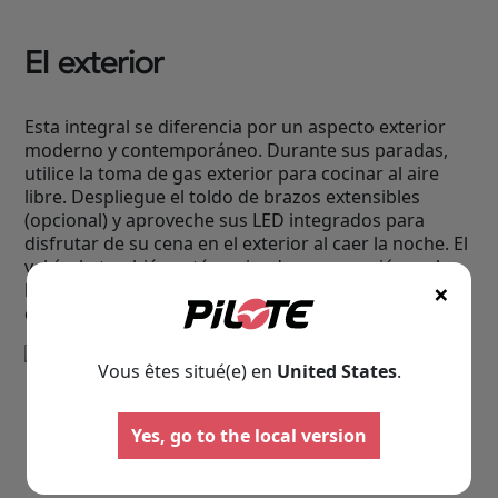
El exterior
Esta integral se diferencia por un aspecto exterior
moderno y contemporáneo. Durante sus paradas,
utilice la toma de gas exterior para cocinar al aire
libre. Despliegue el toldo de brazos extensibles
(opcional) y aproveche sus LED integrados para
disfrutar de su cena en el exterior al caer la noche. El
vehículo también está equipado con un cajón en los
×
bajos de la carrocería, perfecto para guardar sus
calzos, mangueras, zapatos sucios, etc.
Vous êtes situé(e) en
United States
.
Yes, go to the local version
Autocaravanas
Furgonet