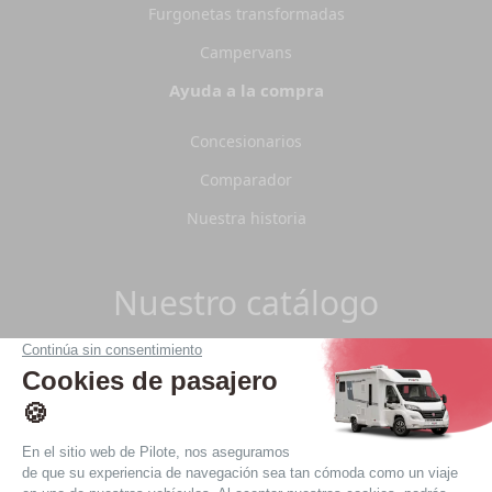
Furgonetas transformadas
Campervans
Ayuda a la compra
Concesionarios
Comparador
Nuestra historia
Nuestro catálogo
¿Quiere estar al día de nuestra flota?
Descargue nuestro catálogo 2026.
Descargar