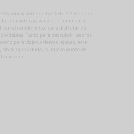
stra nueva integral G720FGJ Sélection de
tada: una autocaravana que combina la
mpervans
 con el rendimiento, para disfrutar de
Seleccione
nolvidables. Tanto para descubrir tesoros
como para viajes a tierras lejanas, este
á, sin ninguna duda, su nuevo punto de
 la evasión.