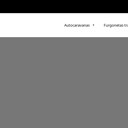
Autocaravanas
Furgonetas t