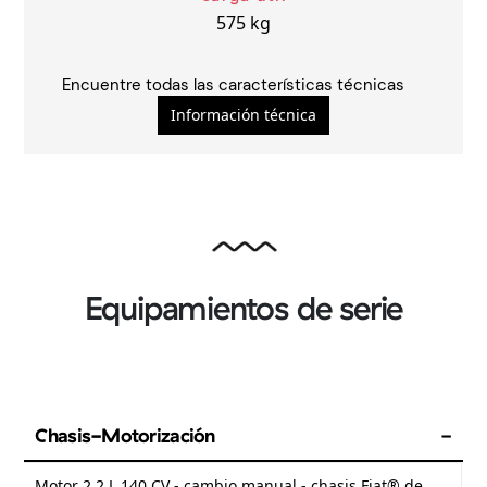
575
kg
Encuentre todas las características técnicas
Información técnica
Autocaravanas
Furgonet
Seleccione
Seleccione
Equipamientos de serie
Chasis-Motorización
Motor 2.2 L 140 CV - cambio manual - chasis Fiat® de