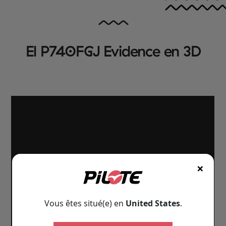
El P740FGJ Evidence en 3D
×
Vous êtes situé(e) en
United States
.