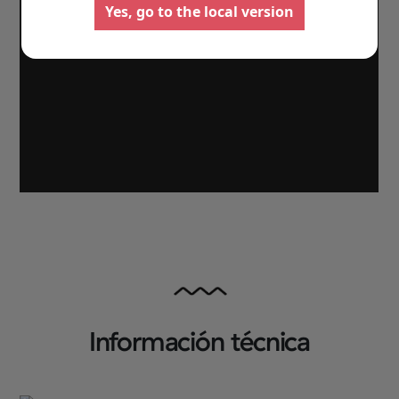
Yes, go to the local version
Autocaravanas
Furgonet
Seleccione
Seleccione
Información técnica