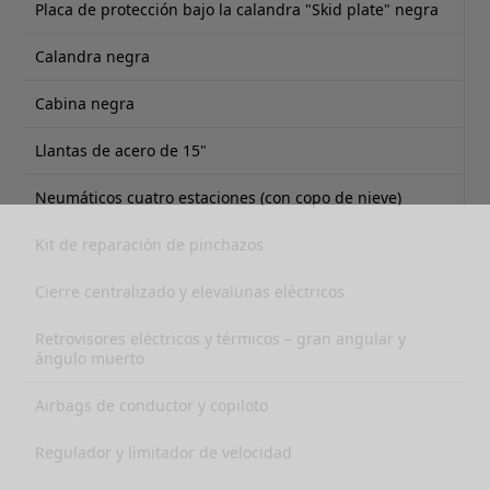
Placa de protección bajo la calandra "Skid plate" negra
Calandra negra
Cabina negra
Llantas de acero de 15"
Neumáticos cuatro estaciones (con copo de nieve)
Kit de reparación de pinchazos
Cierre centralizado y elevalunas eléctricos
Retrovisores eléctricos y térmicos – gran angular y
ángulo muerto
Airbags de conductor y copiloto
Regulador y limitador de velocidad