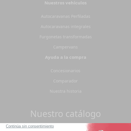
Nuestros vehículos
Autocaravanas Perfiladas
Autocaravanas integrales
Furgonetas transformadas
Campervans
Ayuda a la compra
Concesionarios
Comparador
Nuestra historia
Nuestro catálogo
¿Quiere estar al día de nuestra flota?