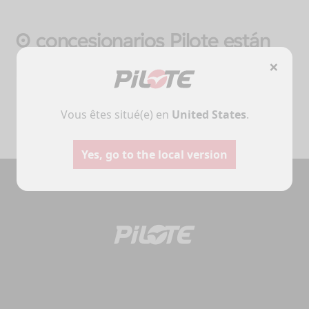
0 concesionarios Pilote están
presentes cerca de Toulouse.
×
Vous êtes situé(e) en
United States
.
Yes, go to the local version
Autocaravanas
Furgonet
Seleccione
Seleccione